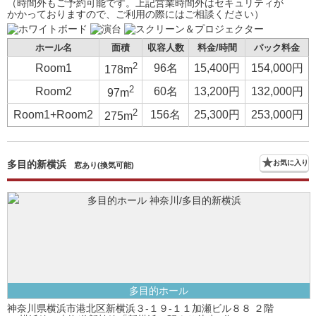
（時間外もご予約可能です。上記営業時間外はセキュリティが
かかっておりますので、ご利用の際にはご相談ください）
ホール名
面積
収容人数
料金/時間
パック料金
2
Room1
96名
15,400円
154,000円
178m
2
Room2
60名
13,200円
132,000円
97m
2
Room1+Room2
156名
25,300円
253,000円
275m
多目的新横浜
お気に入り
窓あり(換気可能)
多目的ホール
神奈川県横浜市港北区新横浜３-１９-１１加瀬ビル８８ ２階