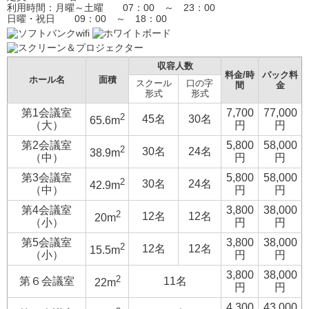
利用時間：月曜～土曜 07：00 ～ 23：00
日曜・祝日 09：00 ～ 18：00
収容人数
料金/時
パック料
ホール名
面積
スクール
口の字
間
金
形式
形式
第1会議室
7,700
77,000
2
45名
30名
65.6m
（大）
円
円
第2会議室
5,800
58,000
2
30名
24名
38.9m
（中）
円
円
第3会議室
5,800
58,000
2
30名
24名
42.9m
（中）
円
円
第4会議室
3,800
38,000
2
12名
12名
20m
（小）
円
円
第5会議室
3,800
38,000
2
12名
12名
15.5m
（小）
円
円
3,800
38,000
2
第６会議室
11名
22m
円
円
4,300
43,000