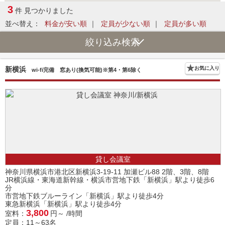
3
件 見つかりました
並べ替え：
料金が安い順
｜
定員が少ない順
｜
定員が多い順
絞り込み検索
新横浜
お気に入り
wi-fi完備 窓あり(換気可能)※第4・第6除く
貸し会議室
神奈川県横浜市港北区新横浜3-19-11 加瀬ビル88 2階、3階、8階
JR横浜線・東海道新幹線・横浜市営地下鉄「新横浜」駅より徒歩6
分
市営地下鉄ブルーライン「新横浜」駅より徒歩4分
東急新横浜「新横浜」駅より徒歩4分
3,800
室料：
円～ /時間
定員：11～63名