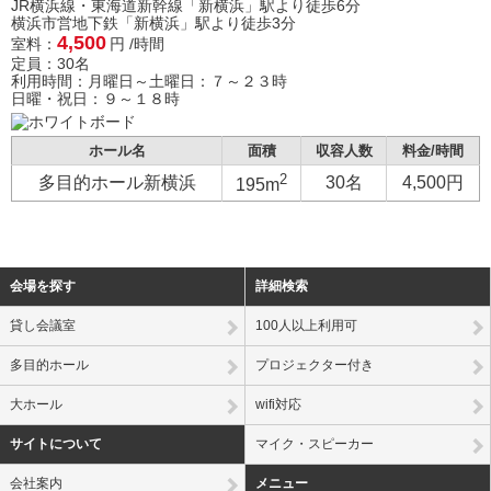
JR横浜線・東海道新幹線「新横浜」駅より徒歩6分
横浜市営地下鉄「新横浜」駅より徒歩3分
4,500
室料：
円 /時間
定員：30名
利用時間：月曜日～土曜日：７～２３時
日曜・祝日：９～１８時
ホール名
面積
収容人数
料金/時間
2
多目的ホール新横浜
30名
4,500円
195m
会場を探す
詳細検索
貸し会議室
100人以上利用可
多目的ホール
プロジェクター付き
大ホール
wifi対応
サイトについて
マイク・スピーカー
会社案内
メニュー