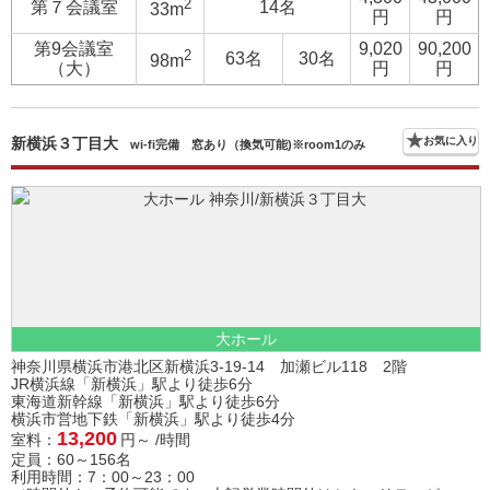
2
第７会議室
14名
33m
円
円
第9会議室
9,020
90,200
2
63名
30名
98m
（大）
円
円
新横浜３丁目大
お気に入り
wi-fi完備 窓あり（換気可能)※room1のみ
大ホール
神奈川県横浜市港北区新横浜3-19-14 加瀬ビル118 2階
JR横浜線「新横浜」駅より徒歩6分
東海道新幹線「新横浜」駅より徒歩6分
横浜市営地下鉄「新横浜」駅より徒歩4分
13,200
室料：
円～ /時間
定員：60～156名
利用時間：7：00～23：00