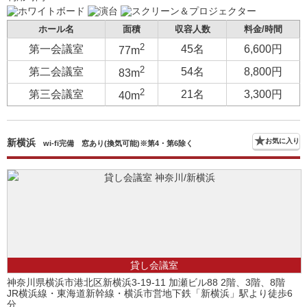
ホール名
面積
収容人数
料金/時間
2
第一会議室
45名
6,600円
77m
2
第二会議室
54名
8,800円
83m
2
第三会議室
21名
3,300円
40m
新横浜
お気に入り
wi-fi完備 窓あり(換気可能)※第4・第6除く
貸し会議室
神奈川県横浜市港北区新横浜3-19-11 加瀬ビル88 2階、3階、8階
JR横浜線・東海道新幹線・横浜市営地下鉄「新横浜」駅より徒歩6
分