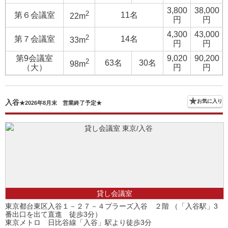
3,800
38,000
2
第６会議室
11名
22m
円
円
4,300
43,000
2
第７会議室
14名
33m
円
円
第9会議室
9,020
90,200
2
63名
30名
98m
（大）
円
円
入谷
お気に入り
★2026年8月末 営業終了予定★
貸し会議室
東京都台東区入谷１－２７－４プラーズ入谷 ２階 （「入谷駅」3
番出口を出て直進 徒歩3分）
東京メトロ 日比谷線「入谷」駅より徒歩3分