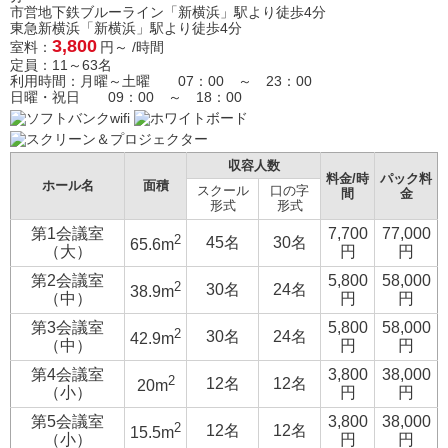
市営地下鉄ブルーライン「新横浜」駅より徒歩4分
東急新横浜「新横浜」駅より徒歩4分
3,800
室料：
円～ /時間
定員：11～63名
利用時間：月曜～土曜 07：00 ～ 23：00
日曜・祝日 09：00 ～ 18：00
収容人数
料金/時
パック料
ホール名
面積
スクール
口の字
間
金
形式
形式
第1会議室
7,700
77,000
2
45名
30名
65.6m
（大）
円
円
第2会議室
5,800
58,000
2
30名
24名
38.9m
（中）
円
円
第3会議室
5,800
58,000
2
30名
24名
42.9m
（中）
円
円
第4会議室
3,800
38,000
2
12名
12名
20m
（小）
円
円
第5会議室
3,800
38,000
2
12名
12名
15.5m
（小）
円
円