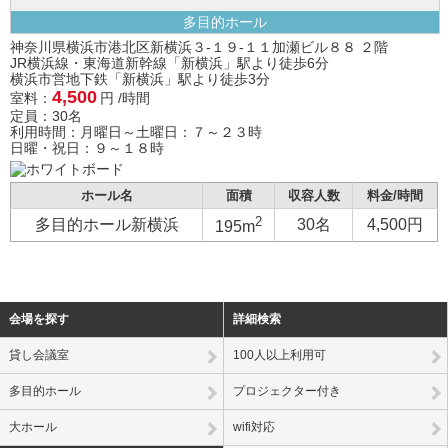
多目的ホール
神奈川県横浜市港北区新横浜３-１９-１１加瀬ビル８８ ２階
JR横浜線・東海道新幹線「新横浜」駅より徒歩6分
横浜市営地下鉄「新横浜」駅より徒歩3分
4,500
室料：
円 /時間
定員：30名
利用時間：月曜日～土曜日：７～２３時
日曜・祝日：９～１８時
ホール名
面積
収容人数
料金/時間
2
多目的ホール新横浜
30名
4,500円
195m
会場を探す
詳細検索
貸し会議室
100人以上利用可
多目的ホール
プロジェクター付き
大ホール
wifi対応