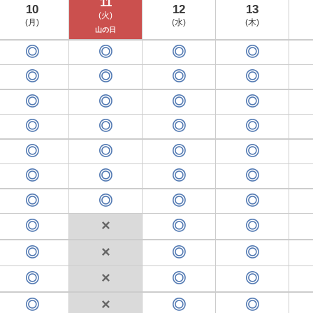
11
10
12
13
(火)
(月)
(水)
(木)
山の日