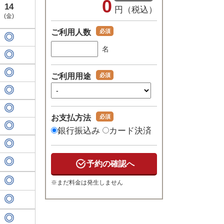
0
14
円（税込）
(金)
ご利用人数
名
ご利用用途
お支払方法
銀行振込み
カード決済
※まだ料金は発生しません