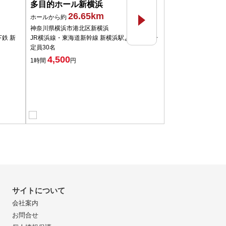
多目的ホール新横浜
新横浜３丁目大
26.65km
26.
ホールから約
ホールから約
神奈川県横浜市港北区新横浜
神奈川県横浜市港北
鉄 新
JR横浜線・東海道新幹線 新横浜駅より徒歩6分
JR横浜線 新横浜駅
定員30名
定員60～156名
4,500
13,200
1時間
円
1時間
円～
サイトについて
会社案内
お問合せ