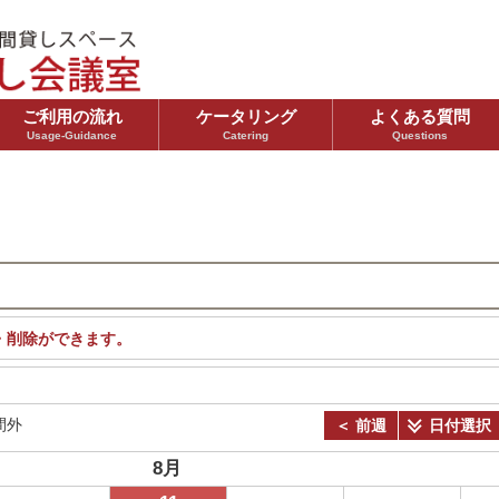
ご利用の流れ
ケータリング
よくある質問
Usage-Guidance
Catering
Questions
・削除ができます。
間外
＜ 前週
日付選択
8月