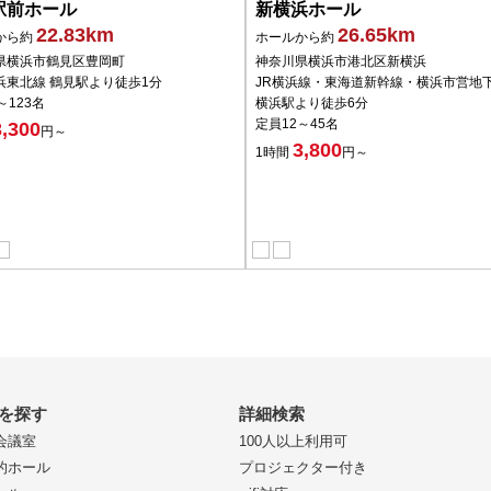
駅前ホール
新横浜ホール
22.83km
26.65km
から約
ホールから約
県横浜市鶴見区豊岡町
神奈川県横浜市港北区新横浜
浜東北線 鶴見駅より徒歩1分
JR横浜線・東海道新幹線・横浜市営地下
～123名
横浜駅より徒歩6分
定員12～45名
3,300
円～
3,800
1時間
円～
を探す
詳細検索
会議室
100人以上利用可
的ホール
プロジェクター付き