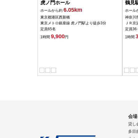
虎ノ門ホール
鶴見
6.05km
ホールから約
ホール
東京都港区西新橋
神奈川
東京メトロ銀座線 虎ノ門駅より徒歩3分
ＪＲ京
定員65名
定員36
9,900
1時間
円
1時間
会場
貸し
多目