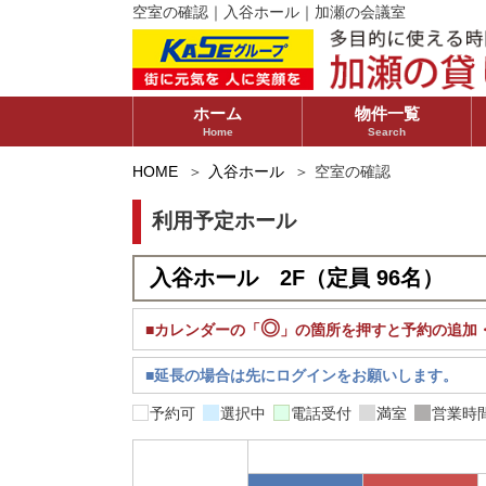
空室の確認｜入谷ホール｜加瀬の会議室
ホーム
物件一覧
Home
Search
神奈川県
東京都
千葉県
HOME
入谷ホール
空室の確認
利用予定ホール
◎
■カレンダーの「
」の箇所を押すと予約の追加
■延長の場合は先にログインをお願いします。
予約可
選択中
電話受付
満室
営業時