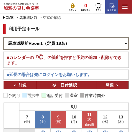
0
HOME
馬車道駅前
空室の確認
利用予定ホール
◎
■カレンダーの「
」の箇所を押すと予約の追加・削除ができ
ます。
■延長の場合は先にログインをお願いします。
＜ 前週
日付選択
翌週 ＞
予約可
選択中
電話受付
満室
営業時間外
8月
11
7
8
9
10
12
13
(火)
(金)
(土)
(日)
(月)
(水)
(木)
山の日